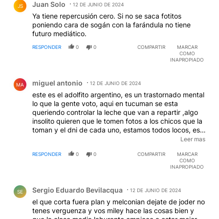
Juan Solo
12 DE JUNIO DE 2024
JS
Ya tiene repercusión cero. Si no se saca fotitos
poniendo cara de sogán con la farándula no tiene
futuro mediático.
RESPONDER
0
0
COMPARTIR
MARCAR
COMO
INAPROPIADO
Comentario de miguel antonio.
miguel antonio
12 DE JUNIO DE 2024
MA
este es el adolfito argentino, es un trastornado mental
lo que la gente voto, aqui en tucuman se esta
queriendo controlar la leche que van a repartir ,algo
insolito quieren que le tomen fotos a los chicos que la
toman y el dni de cada uno, estamos todos locos, esa
es la fundacion conin,en que pais estamos
Leer mas
viviendo,acaso volvio la alemana nazi de adolfo
RESPONDER
0
0
COMPARTIR
MARCAR
hitler,la gente que lo voto esta arrepentida pero no lo
COMO
manifiesta por verguenza, se estan llenando los
INAPROPIADO
bolsillos, esa es la casta que el tiene con
Comentario de Sergio Eduardo Bevilacqua.
antecedentes nada limpios
Sergio Eduardo Bevilacqua
12 DE JUNIO DE 2024
SE
el que corta fuera plan y melconian dejate de joder no
tenes verguenza y vos miley hace las cosas bien y