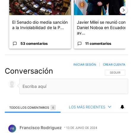
El Senado dio media sanción
Javier Milei se reunió con
a la Inviolabilidad de la P...
Daniel Noboa en Ecuador y
av...
53 comentarios
11 comentarios
INICIAR SESIÓN
|
CREAR CUENTA
Conversación
SIGA ESTA CO
SEGUIR
LOS MÁS RECIENTES
TODOS LOS COMENTARIOS
6
Todos los comentarios
Comentario de Francisco Rodriguez.
Francisco Rodriguez
13 DE JUNIO DE 2024
FR