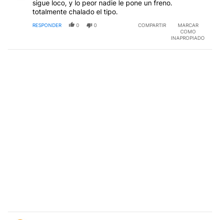
sigue loco, y lo peor nadie le pone un freno.
totalmente chalado el tipo.
RESPONDER
0
0
COMPARTIR
MARCAR
COMO
INAPROPIADO
Comentario de Juan Solo.