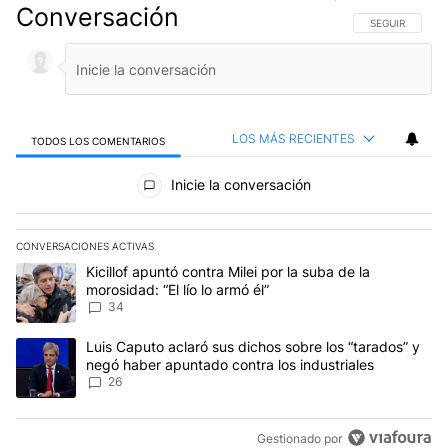
Conversación
SIGA ESTA CO
SEGUIR
LOS MÁS RECIENTES
TODOS LOS COMENTARIOS
Todos los comentarios
Inicie la conversación
CONVERSACIONES ACTIVAS
Este listado muestra los artículos con más comentarios en los últim
Un artículo de tendencia con el título "Kicillof apuntó contra Milei 
Kicillof apuntó contra Milei por la suba de la
morosidad: “El lío lo armó él”
34
Un artículo de tendencia con el título "Luis Caputo aclaró sus dic
Luis Caputo aclaró sus dichos sobre los “tarados” y
negó haber apuntado contra los industriales
26
Gestionado por