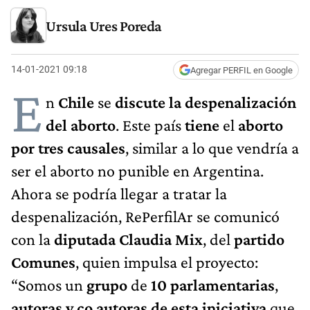
Ursula Ures Poreda
14-01-2021 09:18
Agregar PERFIL en Google
E
n
Chile
se
discute la despenalización
del aborto
. Este país
tiene
el
aborto
por tres causales
, similar a lo que vendría a
ser el aborto no punible en Argentina.
Ahora se podría llegar a tratar la
despenalización, RePerfilAr se comunicó
con la
diputada Claudia Mix
, del
partido
Comunes
, quien impulsa el proyecto:
“Somos un
grupo
de
10 parlamentarias
,
autoras y co autoras de esta iniciativa
que