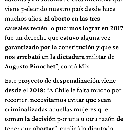
viene peleando nuestro país desde hace
muchos años. El
aborto en las tres
causales
recién lo
pudimos lograr en 2017
,
fue un derecho que
estuvo
alguna vez
garantizado por la constitución
y
que
se
nos arrebató en la dictadura militar
de
Augusto Pinochet
”, contó Mix.
Este
proyecto de despenalización
viene
desde
el
2018
: “A Chile le falta mucho por
recorrer,
necesitamos evitar que sean
criminalizadas
aquellas
mujeres
que
toman la decisión
por una u otra razón
de
tener que
abortar
”, explicó la diputada