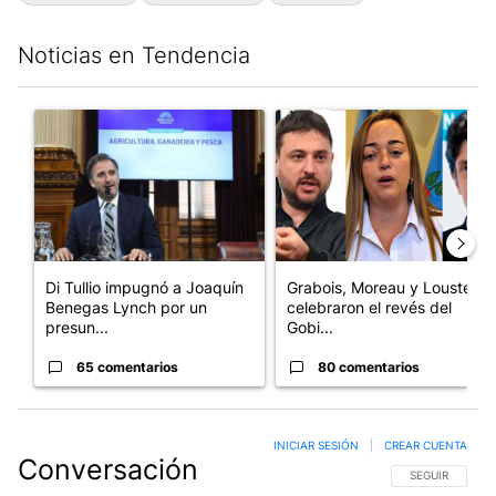
Noticias en Tendencia
Este listado muestra los artículos con más comentarios en los últim
Un artículo de tendencia con el título "Di Tullio impugnó a Joa
Un artículo de tendencia con e
Di Tullio impugnó a Joaquín
Grabois, Moreau y Lousteau
Benegas Lynch por un
celebraron el revés del
presun...
Gobi...
65 comentarios
80 comentarios
INICIAR SESIÓN
|
CREAR CUENTA
Conversación
SIGA ESTA CO
SEGUIR