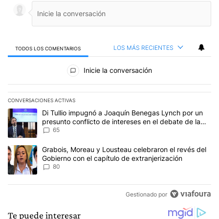
LOS MÁS RECIENTES
TODOS LOS COMENTARIOS
Todos los comentarios
Inicie la conversación
CONVERSACIONES ACTIVAS
Este listado muestra los artículos con más comentarios en los últim
Un artículo de tendencia con el título "Di Tullio impugnó a Joaqu
Di Tullio impugnó a Joaquín Benegas Lynch por un
presunto conflicto de intereses en el debate de la
Ley de Tierras
65
Un artículo de tendencia con el título "Grabois, Moreau y Lousteau
Grabois, Moreau y Lousteau celebraron el revés del
Gobierno con el capítulo de extranjerización
80
Gestionado por