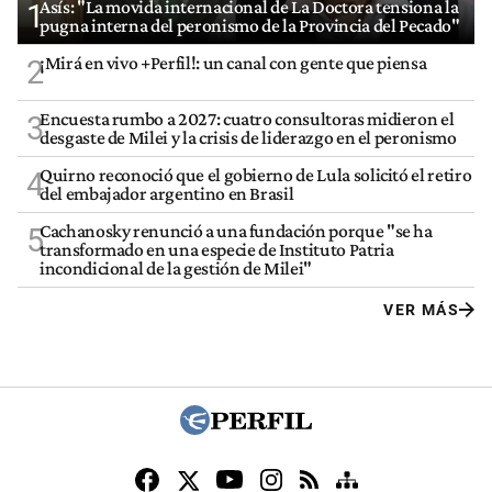
Asís: "La movida internacional de La Doctora tensiona la
1
pugna interna del peronismo de la Provincia del Pecado"
¡Mirá en vivo +Perfil!: un canal con gente que piensa
2
Encuesta rumbo a 2027: cuatro consultoras midieron el
3
desgaste de Milei y la crisis de liderazgo en el peronismo
Quirno reconoció que el gobierno de Lula solicitó el retiro
4
del embajador argentino en Brasil
Cachanosky renunció a una fundación porque "se ha
5
transformado en una especie de Instituto Patria
incondicional de la gestión de Milei"
VER MÁS