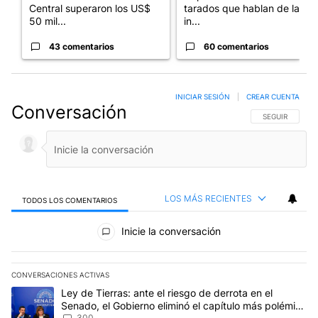
Central superaron los US$
tarados que hablan de la
50 mil...
in...
43 comentarios
60 comentarios
INICIAR SESIÓN
|
CREAR CUENTA
Conversación
SIGA ESTA CO
SEGUIR
LOS MÁS RECIENTES
TODOS LOS COMENTARIOS
Todos los comentarios
Inicie la conversación
CONVERSACIONES ACTIVAS
Este listado muestra los artículos con más comentarios en los últim
Un artículo de tendencia con el título "Ley de Tierras: ante el ri
Ley de Tierras: ante el riesgo de derrota en el
Senado, el Gobierno eliminó el capítulo más polémico
300