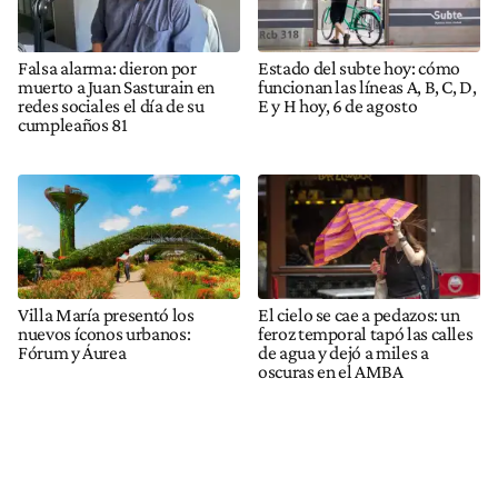
Falsa alarma: dieron por
Estado del subte hoy: cómo
muerto a Juan Sasturain en
funcionan las líneas A, B, C, D,
redes sociales el día de su
E y H hoy, 6 de agosto
cumpleaños 81
Villa María presentó los
El cielo se cae a pedazos: un
nuevos íconos urbanos:
feroz temporal tapó las calles
Fórum y Áurea
de agua y dejó a miles a
oscuras en el AMBA