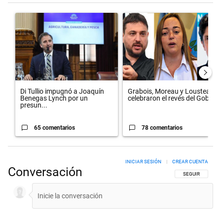
Este listado muestra los artículos con más comentarios en los últimos 
Un artículo de tendencia con el título "Di Tullio impugnó a Joaquín 
Un artículo de tendencia con el 
Di Tullio impugnó a Joaquín
Grabois, Moreau y Lousteau
Benegas Lynch por un
celebraron el revés del Gobi...
presun...
65 comentarios
78 comentarios
INICIAR SESIÓN
|
CREAR CUENTA
Conversación
SIGA ESTA CON
SEGUIR