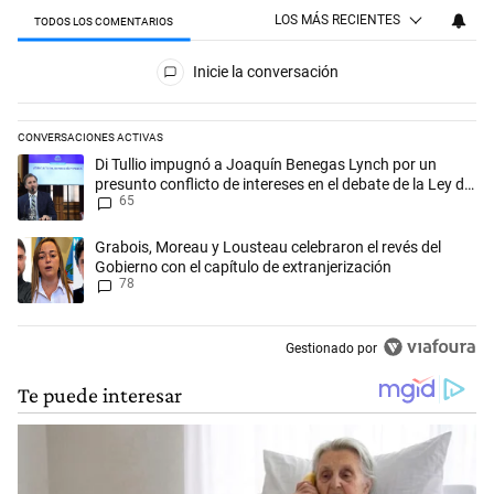
LOS MÁS RECIENTES
TODOS LOS COMENTARIOS
Todos los comentarios
Inicie la conversación
CONVERSACIONES ACTIVAS
Este listado muestra los artículos con más comentarios en los últimos 
Un artículo de tendencia con el título "Di Tullio impugnó a Joaquín Be
Di Tullio impugnó a Joaquín Benegas Lynch por un
presunto conflicto de intereses en el debate de la Ley de
65
Tierras
Un artículo de tendencia con el título "Grabois, Moreau y Lousteau cele
Grabois, Moreau y Lousteau celebraron el revés del
Gobierno con el capítulo de extranjerización
78
Gestionado por