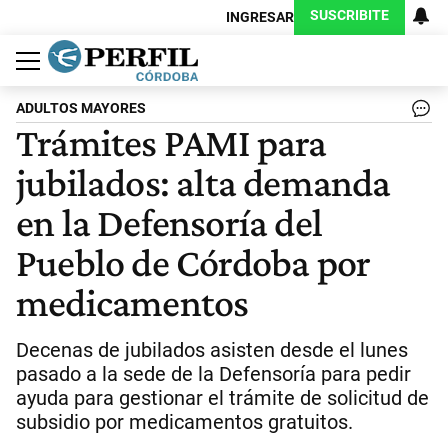
SUSCRIBITE
INGRESAR
Política
Economía
Judiciales
Sociedad
Cultura
Espectáculos
Deportes
Protagonistas
ADULTOS MAYORES
Trámites PAMI para
jubilados: alta demanda
en la Defensoría del
Pueblo de Córdoba por
medicamentos
Decenas de jubilados asisten desde el lunes
pasado a la sede de la Defensoría para pedir
ayuda para gestionar el trámite de solicitud de
subsidio por medicamentos gratuitos.