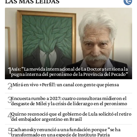
LAS MÁS LEÍDAS
1
Asís: "La movida internacional de La Doctora tensiona la
pugna interna del peronismo de la Provincia del Pecado"
2
¡Mirá en vivo +Perfil!: un canal con gente que piensa
3
Encuesta rumbo a 2027: cuatro consultoras midieron el
desgaste de Milei y la crisis de liderazgo en el peronismo
4
Quirno reconoció que el gobierno de Lula solicitó el retiro
del embajador argentino en Brasil
5
Cachanosky renunció a una fundación porque "se ha
transformado en una especie de Instituto Patria