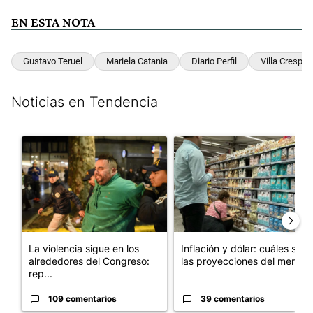
EN ESTA NOTA
Gustavo Teruel
Mariela Catania
Diario Perfil
Villa Crespo
Noticias en Tendencia
Este listado muestra los artículos con más comentarios en los últim
Un artículo de tendencia con el título "La violencia sigue en l
Un artículo de tendencia con e
La violencia sigue en los
Inflación y dólar: cuáles son
alrededores del Congreso:
las proyecciones del merc...
rep...
109 comentarios
39 comentarios