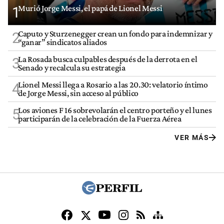
Murió Jorge Messi, el papá de Lionel Messi
1
Caputo y Sturzenegger crean un fondo para indemnizar y
2
“ganar” sindicatos aliados
La Rosada busca culpables después de la derrota en el
3
Senado y recalcula su estrategia
Lionel Messi llega a Rosario a las 20.30: velatorio íntimo
4
de Jorge Messi, sin acceso al público
Los aviones F 16 sobrevolarán el centro porteño y el lunes
5
participarán de la celebración de la Fuerza Aérea
VER MÁS