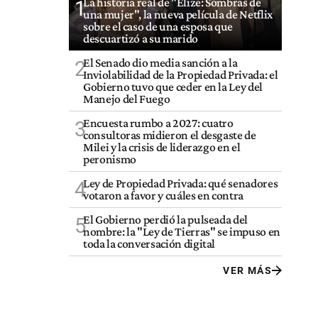
La historia real de "Elize: Sombras de
1
una mujer", la nueva película de Netflix
sobre el caso de una esposa que
descuartizó a su marido
El Senado dio media sanción a la
2
Inviolabilidad de la Propiedad Privada: el
Gobierno tuvo que ceder en la Ley del
Manejo del Fuego
Encuesta rumbo a 2027: cuatro
3
consultoras midieron el desgaste de
Milei y la crisis de liderazgo en el
peronismo
Ley de Propiedad Privada: qué senadores
4
votaron a favor y cuáles en contra
El Gobierno perdió la pulseada del
5
nombre: la "Ley de Tierras" se impuso en
toda la conversación digital
VER MÁS