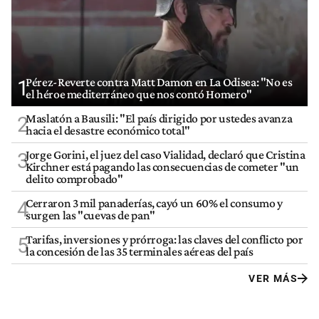
Pérez-Reverte contra Matt Damon en La Odisea: "No es
1
el héroe mediterráneo que nos contó Homero"
Maslatón a Bausili: "El país dirigido por ustedes avanza
2
hacia el desastre económico total"
Jorge Gorini, el juez del caso Vialidad, declaró que Cristina
3
Kirchner está pagando las consecuencias de cometer "un
delito comprobado"
Cerraron 3 mil panaderías, cayó un 60% el consumo y
4
surgen las "cuevas de pan"
Tarifas, inversiones y prórroga: las claves del conflicto por
5
la concesión de las 35 terminales aéreas del país
VER MÁS