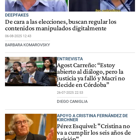
DEEPFAKES
De cara a las elecciones, buscan regular los
contenidos manipulados digitalmente
06-08-2025 12:43
BARBARA KOMAROVSKY
ENTREVISTA
Agost Carreño: “Estoy
abierto al diálogo, pero la
justicia ya falló y Macri no
decide en Córdoba”
26-07-2025 22:53
DIEGO CANIGLIA
APOYO A CRISTINA FERNÁNDEZ DE
KIRCHNER
Pérez Esquivel: "Cristina no
va a cumplir los seis años de
prisión"