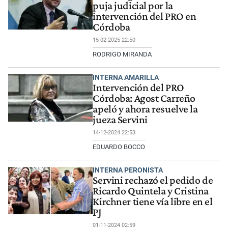
puja judicial por la
intervención del PRO en
Córdoba
15-02-2025 22:50
RODRIGO MIRANDA
INTERNA AMARILLA
Intervención del PRO
Córdoba: Agost Carreño
apeló y ahora resuelve la
jueza Servini
14-12-2024 22:53
EDUARDO BOCCO
INTERNA PERONISTA
Servini rechazó el pedido de
Ricardo Quintela y Cristina
Kirchner tiene vía libre en el
PJ
01-11-2024 02:59