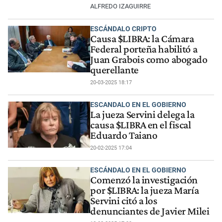
ALFREDO IZAGUIRRE
ESCÁNDALO CRIPTO
Causa $LIBRA: la Cámara
Federal porteña habilitó a
Juan Grabois como abogado
querellante
20-03-2025 18:17
ESCANDALO EN EL GOBIERNO
La jueza Servini delega la
causa $LIBRA en el fiscal
Eduardo Taiano
20-02-2025 17:04
ESCÁNDALO EN EL GOBIERNO
Comenzó la investigación
por $LIBRA: la jueza María
Servini citó a los
denunciantes de Javier Milei