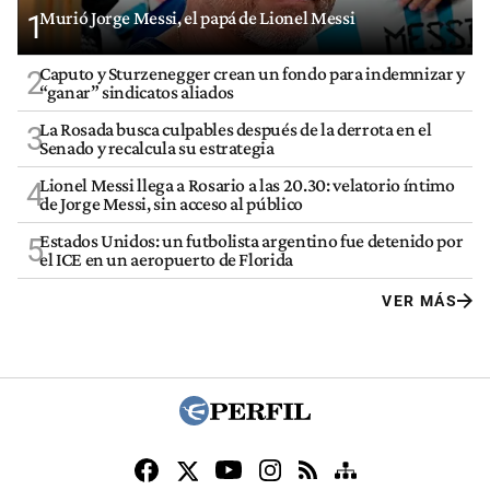
Murió Jorge Messi, el papá de Lionel Messi
1
Caputo y Sturzenegger crean un fondo para indemnizar y
2
“ganar” sindicatos aliados
La Rosada busca culpables después de la derrota en el
3
Senado y recalcula su estrategia
Lionel Messi llega a Rosario a las 20.30: velatorio íntimo
4
de Jorge Messi, sin acceso al público
Estados Unidos: un futbolista argentino fue detenido por
5
el ICE en un aeropuerto de Florida
VER MÁS