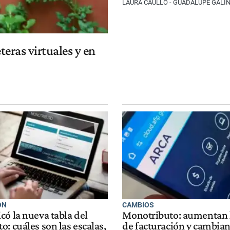
LAURA CAULLO - GUADALUPE GALI
teras virtuales y en
ÓN
CAMBIOS
có la nueva tabla del
Monotributo: aumentan 
: cuáles son las escalas,
de facturación y cambian 