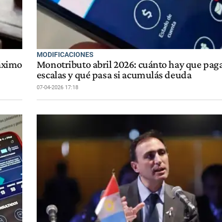
MODIFICACIONES
máximo
Monotributo abril 2026: cuánto hay que pag
escalas y qué pasa si acumulás deuda
07-04-2026 17:18