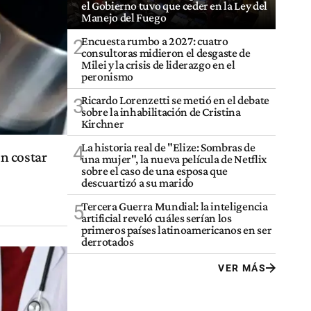
el Gobierno tuvo que ceder en la Ley del
Manejo del Fuego
Encuesta rumbo a 2027: cuatro
2
consultoras midieron el desgaste de
Milei y la crisis de liderazgo en el
peronismo
Ricardo Lorenzetti se metió en el debate
3
sobre la inhabilitación de Cristina
Kirchner
La historia real de "Elize: Sombras de
4
n costar
una mujer", la nueva película de Netflix
sobre el caso de una esposa que
descuartizó a su marido
Tercera Guerra Mundial: la inteligencia
5
artificial reveló cuáles serían los
primeros países latinoamericanos en ser
derrotados
VER MÁS