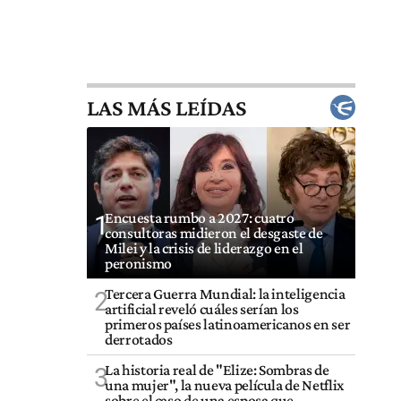
LAS MÁS LEÍDAS
Encuesta rumbo a 2027: cuatro
1
consultoras midieron el desgaste de
Milei y la crisis de liderazgo en el
peronismo
Tercera Guerra Mundial: la inteligencia
2
artificial reveló cuáles serían los
primeros países latinoamericanos en ser
derrotados
La historia real de "Elize: Sombras de
3
una mujer", la nueva película de Netflix
sobre el caso de una esposa que