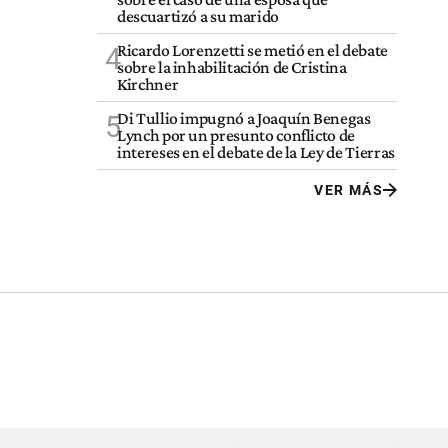
descuartizó a su marido
Ricardo Lorenzetti se metió en el debate
4
sobre la inhabilitación de Cristina
Kirchner
Di Tullio impugnó a Joaquín Benegas
5
Lynch por un presunto conflicto de
intereses en el debate de la Ley de Tierras
VER MÁS