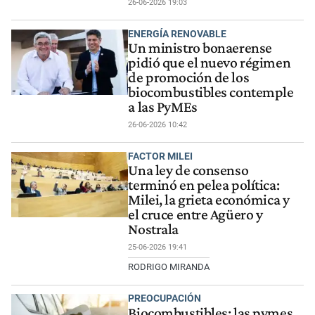
26-06-2026 19:03
ENERGÍA RENOVABLE
Un ministro bonaerense
pidió que el nuevo régimen
de promoción de los
biocombustibles contemple
a las PyMEs
26-06-2026 10:42
FACTOR MILEI
Una ley de consenso
terminó en pelea política:
Milei, la grieta económica y
el cruce entre Agüero y
Nostrala
25-06-2026 19:41
RODRIGO MIRANDA
PREOCUPACIÓN
Biocombustibles: las pymes