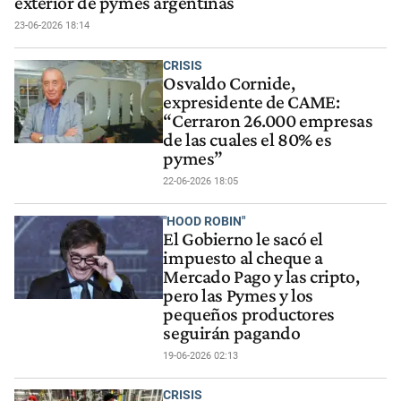
exterior de pymes argentinas
23-06-2026 18:14
CRISIS
Osvaldo Cornide,
expresidente de CAME:
“Cerraron 26.000 empresas
de las cuales el 80% es
pymes”
22-06-2026 18:05
"HOOD ROBIN"
El Gobierno le sacó el
impuesto al cheque a
Mercado Pago y las cripto,
pero las Pymes y los
pequeños productores
seguirán pagando
19-06-2026 02:13
CRISIS