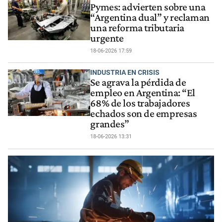
Pymes: advierten sobre una
“Argentina dual” y reclaman
una reforma tributaria
urgente
18-06-2026 17:59
INDUSTRIA EN CRISIS
Se agrava la pérdida de
empleo en Argentina: “El
68% de los trabajadores
echados son de empresas
grandes”
18-06-2026 13:31