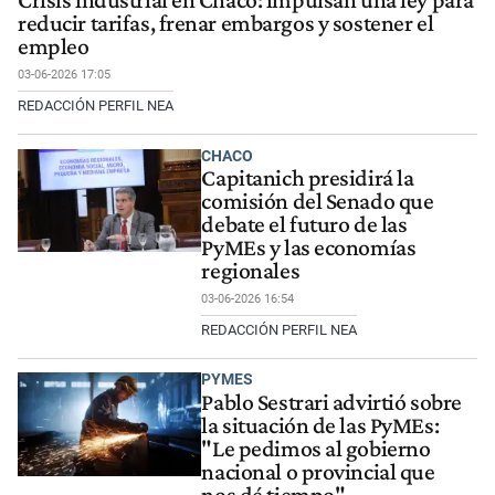
Crisis industrial en Chaco: impulsan una ley para
reducir tarifas, frenar embargos y sostener el
empleo
03-06-2026 17:05
REDACCIÓN PERFIL NEA
CHACO
Capitanich presidirá la
comisión del Senado que
debate el futuro de las
PyMEs y las economías
regionales
03-06-2026 16:54
REDACCIÓN PERFIL NEA
PYMES
Pablo Sestrari advirtió sobre
la situación de las PyMEs:
"Le pedimos al gobierno
nacional o provincial que
nos dé tiempo"