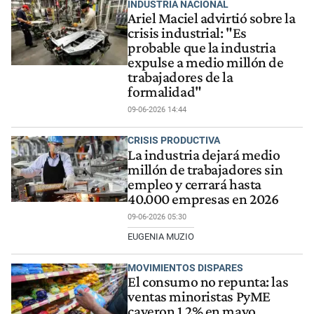
INDUSTRIA NACIONAL
Ariel Maciel advirtió sobre la
crisis industrial: "Es
probable que la industria
expulse a medio millón de
trabajadores de la
formalidad"
09-06-2026 14:44
CRISIS PRODUCTIVA
La industria dejará medio
millón de trabajadores sin
empleo y cerrará hasta
40.000 empresas en 2026
09-06-2026 05:30
EUGENIA MUZIO
MOVIMIENTOS DISPARES
El consumo no repunta: las
ventas minoristas PyME
cayeron 1,2% en mayo