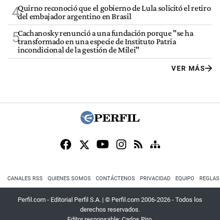
Quirno reconoció que el gobierno de Lula solicitó el retiro
4
del embajador argentino en Brasil
Cachanosky renunció a una fundación porque "se ha
5
transformado en una especie de Instituto Patria
incondicional de la gestión de Milei"
VER MÁS
CANALES RSS
QUIENES SOMOS
CONTÁCTENOS
PRIVACIDAD
EQUIPO
REGLAS
Perfil.com - Editorial Perfil S.A.
| © Perfil.com 2006-2026 - Todos los
derechos reservados.
Editor responsable: Carlos Piro.