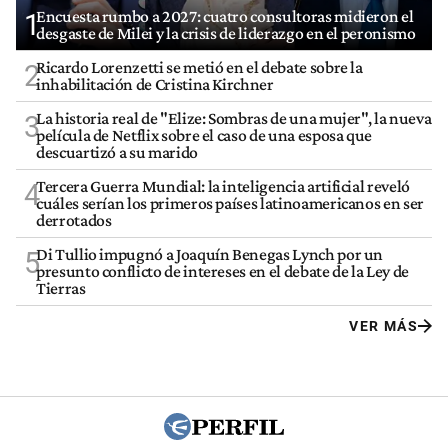
Encuesta rumbo a 2027: cuatro consultoras midieron el
1
desgaste de Milei y la crisis de liderazgo en el peronismo
Ricardo Lorenzetti se metió en el debate sobre la
2
inhabilitación de Cristina Kirchner
La historia real de "Elize: Sombras de una mujer", la nueva
3
película de Netflix sobre el caso de una esposa que
descuartizó a su marido
Tercera Guerra Mundial: la inteligencia artificial reveló
4
cuáles serían los primeros países latinoamericanos en ser
derrotados
Di Tullio impugnó a Joaquín Benegas Lynch por un
5
presunto conflicto de intereses en el debate de la Ley de
Tierras
VER MÁS