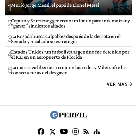
Murió Jorge Messi, el papá de Lionel Messi
1
Caputo y Sturzenegger crean un fondo para indemnizar y
2
“ganar” sindicatos aliados
La Rosada busca culpables después de la derrota en el
3
Senado y recalcula su estrategia
Estados Unidos: un futbolista argentino fue detenido por
4
el ICE en un aeropuerto de Florida
La narrativa libertaria cruje en las redes y Milei sufre las
5
consecuencias del desgaste
VER MÁS