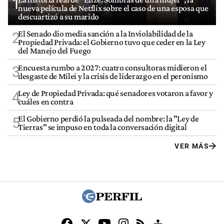
1
nueva película de Netflix sobre el caso de una esposa que
descuartizó a su marido
El Senado dio media sanción a la Inviolabilidad de la
2
Propiedad Privada: el Gobierno tuvo que ceder en la Ley
del Manejo del Fuego
Encuesta rumbo a 2027: cuatro consultoras midieron el
3
desgaste de Milei y la crisis de liderazgo en el peronismo
Ley de Propiedad Privada: qué senadores votaron a favor y
4
cuáles en contra
El Gobierno perdió la pulseada del nombre: la "Ley de
5
Tierras" se impuso en toda la conversación digital
VER MÁS