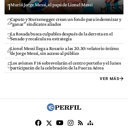
Murió Jorge Messi, el papá de Lionel Messi
1
Caputo y Sturzenegger crean un fondo para indemnizar y
2
“ganar” sindicatos aliados
La Rosada busca culpables después de la derrota en el
3
Senado y recalcula su estrategia
Lionel Messi llega a Rosario a las 20.30: velatorio íntimo
4
de Jorge Messi, sin acceso al público
Los aviones F 16 sobrevolarán el centro porteño y el lunes
5
participarán de la celebración de la Fuerza Aérea
VER MÁS