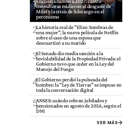
Encuesta rumbo a 2027: cuatro
1
consultoras midieron el desgaste de
Milei y la crisis de liderazgo en el
peronismo
La historia real de "Elize: Sombras de
2
una mujer", la nueva película de Netflix
sobre el caso de una esposa que
descuartizó a su marido
El Senado dio media sanción a la
3
Inviolabilidad de la Propiedad Privada: el
Gobierno tuvo que ceder en la Ley del
Manejo del Fuego
El Gobierno perdió la pulseada del
4
nombre: la "Ley de Tierras" se impuso en
toda la conversación digital
ANSES: cuándo cobran jubilados y
5
pensionados en agosto de 2026, según el
DNI
VER MÁS