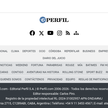
IONAL
CLIMA
DEPORTES
OCIO
CÓRDOBA
REPERFILAR
BUSINESS
EMPRE
DIARIO DEL JUICIO
NOTICIAS
WEEKEND
FORTUNA
PARABRISAS
ROUGE
MÍA
BATIMES
FM H
CARAS
CONTIGO
AVENTURAS NA HISTORIA
ROLLING STONE
SPORT BUZZ
R
QUIENES SOMOS
CONTÁCTENOS
PRIVACIDAD
EQUIPO
REGLAS DE PARTICIPAC
l.com - Editorial Perfil S.A.
| © Perfil.com 2006-2026 - Todos los derechos reserv
Editor responsable: Carlos Piro.
Registro de la propiedad intelectual RL-2024-31002957-APN-DNDA#MJ
rnia 2715
,
C1289ABI
,
CABA, Argentina
| Teléfono:
+54 9 11 3453 4567
| E-mail:
at