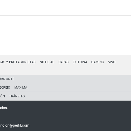
SAS Y PROTAGONISTAS
NOTICIAS
CARAS
EXITOINA
GAMING
VIVO
ORIZONTE
ECREIO
MAXIMA
IÓN
TRÁNSITO
ados.
encion@perfil.com