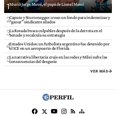
Murió Jorge Messi, el papá de Lionel Messi
1
Caputo y Sturzenegger crean un fondo para indemnizar y
2
“ganar” sindicatos aliados
La Rosada busca culpables después de la derrota en el
3
Senado y recalcula su estrategia
Estados Unidos: un futbolista argentino fue detenido por
4
el ICE en un aeropuerto de Florida
La narrativa libertaria cruje en las redes y Milei sufre las
5
consecuencias del desgaste
VER MÁS