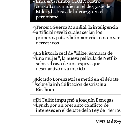
Encuesta rumbo a 2027: cuatro
1
consultoras midieron el desgaste de
Milei y la crisis de liderazgo en el
peronismo
Tercera Guerra Mundial: la inteligencia
2
artificial reveló cuáles serían los
primeros países latinoamericanos en ser
derrotados
La historia real de "Elize: Sombras de
3
una mujer", la nueva película de Netflix
sobre el caso de una esposa que
descuartizó a su marido
Ricardo Lorenzetti se metió en el debate
4
sobre la inhabilitación de Cristina
Kirchner
Di Tullio impugnó a Joaquín Benegas
5
Lynch por un presunto conflicto de
intereses en el debate de la Ley de Tierras
VER MÁS