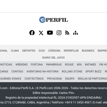
IONAL
CLIMA
DEPORTES
OCIO
CÓRDOBA
REPERFILAR
BUSINESS
EMPRE
DIARIO DEL JUICIO
NOTICIAS
WEEKEND
FORTUNA
PARABRISAS
ROUGE
MÍA
BATIMES
FM H
CARAS
CONTIGO
AVENTURAS NA HISTORIA
ROLLING STONE
SPORT BUZZ
R
QUIENES SOMOS
CONTÁCTENOS
PRIVACIDAD
EQUIPO
REGLAS DE PARTICIPAC
l.com - Editorial Perfil S.A.
| © Perfil.com 2006-2026 - Todos los derechos reserv
Editor responsable: Carlos Piro.
Registro de la propiedad intelectual RL-2024-31002957-APN-DNDA#MJ
rnia 2715
,
C1289ABI
,
CABA, Argentina
| Teléfono:
+54 9 11 3453 4567
| E-mail:
at