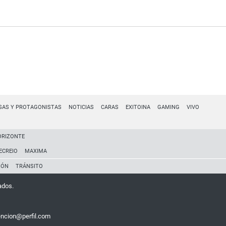
SAS Y PROTAGONISTAS
NOTICIAS
CARAS
EXITOINA
GAMING
VIVO
ORIZONTE
ECREIO
MAXIMA
IÓN
TRÁNSITO
ados.
encion@perfil.com