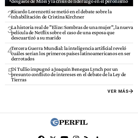
desgaste de Milei y la crisis de liderazgo en el peronismo
Ricardo Lorenzetti se metió en el debate sobre la
2
inhabilitación de Cristina Kirchner
La historia real de "Elize: Sombras de una mujer", la nueva
3
película de Netflix sobre el caso de una esposa que
descuartizó a su marido
Tercera Guerra Mundial: la inteligencia artificial reveló
4
cuáles serían los primeros países latinoamericanos en ser
derrotados
Di Tullio impugnó a Joaquín Benegas Lynch por un
5
presunto conflicto de intereses en el debate de la Ley de
Tierras
VER MÁS