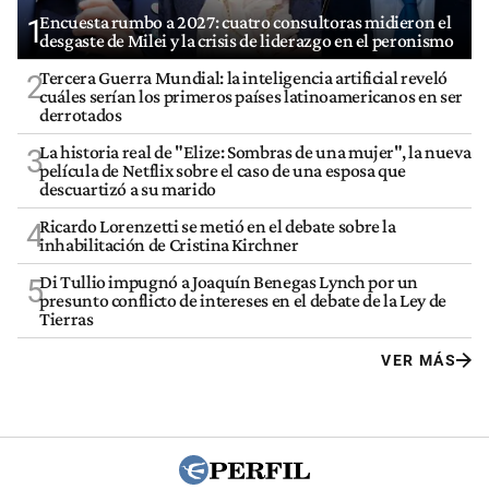
Encuesta rumbo a 2027: cuatro consultoras midieron el
1
desgaste de Milei y la crisis de liderazgo en el peronismo
Tercera Guerra Mundial: la inteligencia artificial reveló
2
cuáles serían los primeros países latinoamericanos en ser
derrotados
La historia real de "Elize: Sombras de una mujer", la nueva
3
película de Netflix sobre el caso de una esposa que
descuartizó a su marido
Ricardo Lorenzetti se metió en el debate sobre la
4
inhabilitación de Cristina Kirchner
Di Tullio impugnó a Joaquín Benegas Lynch por un
5
presunto conflicto de intereses en el debate de la Ley de
Tierras
VER MÁS