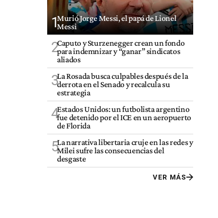
Murió Jorge Messi, el papá de Lionel
1
Messi
Caputo y Sturzenegger crean un fondo
2
para indemnizar y “ganar” sindicatos
aliados
La Rosada busca culpables después de la
3
derrota en el Senado y recalcula su
estrategia
Estados Unidos: un futbolista argentino
4
fue detenido por el ICE en un aeropuerto
de Florida
La narrativa libertaria cruje en las redes y
5
Milei sufre las consecuencias del
desgaste
VER MÁS