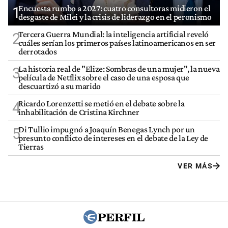
Encuesta rumbo a 2027: cuatro consultoras midieron el
1
desgaste de Milei y la crisis de liderazgo en el peronismo
Tercera Guerra Mundial: la inteligencia artificial reveló
2
cuáles serían los primeros países latinoamericanos en ser
derrotados
La historia real de "Elize: Sombras de una mujer", la nueva
3
película de Netflix sobre el caso de una esposa que
descuartizó a su marido
Ricardo Lorenzetti se metió en el debate sobre la
4
inhabilitación de Cristina Kirchner
Di Tullio impugnó a Joaquín Benegas Lynch por un
5
presunto conflicto de intereses en el debate de la Ley de
Tierras
VER MÁS