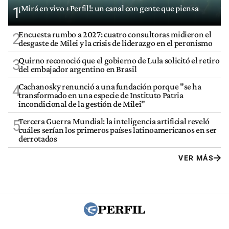
¡Mirá en vivo +Perfil!: un canal con gente que piensa
1
Encuesta rumbo a 2027: cuatro consultoras midieron el
2
desgaste de Milei y la crisis de liderazgo en el peronismo
Quirno reconoció que el gobierno de Lula solicitó el retiro
3
del embajador argentino en Brasil
Cachanosky renunció a una fundación porque "se ha
4
transformado en una especie de Instituto Patria
incondicional de la gestión de Milei"
Tercera Guerra Mundial: la inteligencia artificial reveló
5
cuáles serían los primeros países latinoamericanos en ser
derrotados
VER MÁS