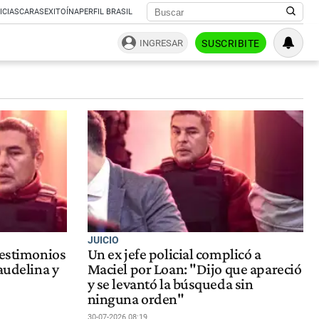
ICIAS
CARAS
EXITOÍNA
PERFIL BRASIL
INGRESAR
SUSCRIBITE
JUICIO
testimonios
Un ex jefe policial complicó a
audelina y
Maciel por Loan: "Dijo que apareció
y se levantó la búsqueda sin
ninguna orden"
30-07-2026 08:19