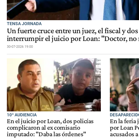
TENSA JORNADA
Un fuerte cruce entre un juez, el fiscal y do
interrumpir el juicio por Loan: "Doctor, no
30-07-2026 19:00
10º AUDIENCIA
DESAPARECID
En el juicio por Loan, dos policías
En la feria 
complicaron al ex comisario
por Loan Pe
imputado: "Daba las órdenes"
acusados a 