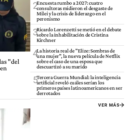
Encuesta rumbo a 2027: cuatro
2
consultoras midieron el desgaste de
Milei y la crisis de liderazgo en el
peronismo
Ricardo Lorenzetti se metió en el debate
3
sobre la inhabilitación de Cristina
Kirchner
La historia real de "Elize: Sombras de
4
una mujer", la nueva película de Netflix
das "del
sobre el caso de una esposa que
descuartizó a su marido
 en
Tercera Guerra Mundial: la inteligencia
5
artificial reveló cuáles serían los
primeros países latinoamericanos en ser
derrotados
VER MÁS