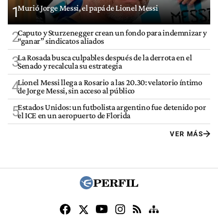
Murió Jorge Messi, el papá de Lionel Messi
1
Caputo y Sturzenegger crean un fondo para indemnizar y
2
“ganar” sindicatos aliados
La Rosada busca culpables después de la derrota en el
3
Senado y recalcula su estrategia
Lionel Messi llega a Rosario a las 20.30: velatorio íntimo
4
de Jorge Messi, sin acceso al público
Estados Unidos: un futbolista argentino fue detenido por
5
el ICE en un aeropuerto de Florida
VER MÁS