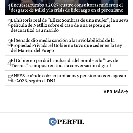
Encuesta rumbo a 2027: cuatro consultoras midieron el
1
desgaste de Milei y la crisis de liderazgo en el peronismo
La historia real de "Elize: Sombras de una mujer", la nueva
2
película de Netflix sobre el caso de una esposa que
descuartizó a su marido
El Senado dio media sanción a la Inviolabilidad de la
3
Propiedad Privada: el Gobierno tuvo que ceder en la Ley
del Manejo del Fuego
El Gobierno perdió la pulseada del nombre: la "Ley de
4
Tierras" se impuso en toda la conversación digital
ANSES: cuándo cobran jubilados y pensionados en agosto
5
de 2026, según el DNI
VER MÁS