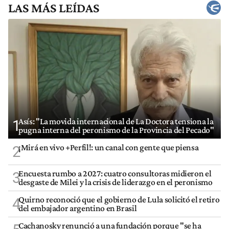
LAS MÁS LEÍDAS
Asís: "La movida internacional de La Doctora tensiona la
1
pugna interna del peronismo de la Provincia del Pecado"
¡Mirá en vivo +Perfil!: un canal con gente que piensa
2
Encuesta rumbo a 2027: cuatro consultoras midieron el
3
desgaste de Milei y la crisis de liderazgo en el peronismo
Quirno reconoció que el gobierno de Lula solicitó el retiro
4
del embajador argentino en Brasil
Cachanosky renunció a una fundación porque "se ha