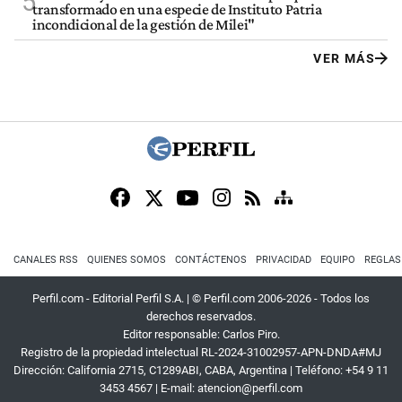
5
transformado en una especie de Instituto Patria
incondicional de la gestión de Milei"
VER MÁS
CANALES RSS
QUIENES SOMOS
CONTÁCTENOS
PRIVACIDAD
EQUIPO
REGLAS
Perfil.com - Editorial Perfil S.A.
| © Perfil.com 2006-2026 - Todos los
derechos reservados.
Editor responsable: Carlos Piro.
Registro de la propiedad intelectual RL-2024-31002957-APN-DNDA#MJ
Dirección:
California 2715
,
C1289ABI
,
CABA, Argentina
| Teléfono:
+54 9 11
3453 4567
| E-mail:
atencion@perfil.com