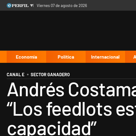
viernes 07 de agosto de 2026
Últimas noticias
Inicio
Ahora
Opinión
Cultura
Arte
Educación
Videos
Córdoba
Reperfilar
Diario del Juicio
Economía
Política
Internacional
A
CANAL E
SECTOR GANADERO
Andrés Costama
“Los feedlots es
capacidad”