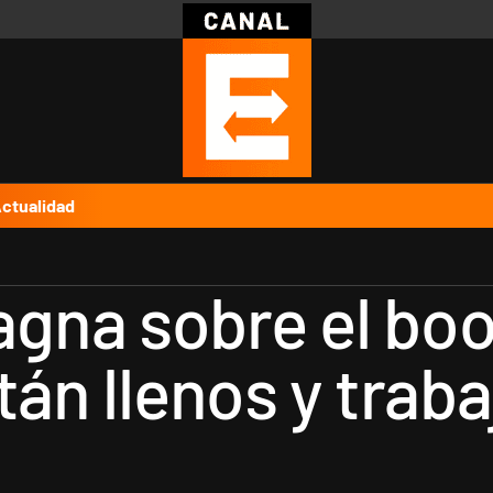
Política
Pymes
Salud
Internacional
Clima
Deportes
Business
Noticias
Caras
ctualidad
gna sobre el bo
tán llenos y tra