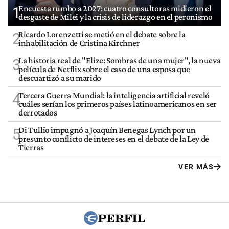
Encuesta rumbo a 2027: cuatro consultoras midieron el
1
desgaste de Milei y la crisis de liderazgo en el peronismo
Ricardo Lorenzetti se metió en el debate sobre la
2
inhabilitación de Cristina Kirchner
La historia real de "Elize: Sombras de una mujer", la nueva
3
película de Netflix sobre el caso de una esposa que
descuartizó a su marido
Tercera Guerra Mundial: la inteligencia artificial reveló
4
cuáles serían los primeros países latinoamericanos en ser
derrotados
Di Tullio impugnó a Joaquín Benegas Lynch por un
5
presunto conflicto de intereses en el debate de la Ley de
Tierras
VER MÁS