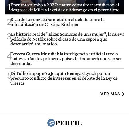
Encuesta rumbo a 2027: cuatro consultoras midieron el
1
desgaste de Milei y la crisis de liderazgo en el peronismo
Ricardo Lorenzetti se metió en el debate sobre la
2
inhabilitación de Cristina Kirchner
La historia real de "Elize: Sombras de una mujer", la nueva
3
película de Netflix sobre el caso de una esposa que
descuartizó a su marido
Tercera Guerra Mundial: la inteligencia artificial reveló
4
cuáles serían los primeros países latinoamericanos en ser
derrotados
Di Tullio impugnó a Joaquín Benegas Lynch por un
5
presunto conflicto de intereses en el debate de la Ley de
Tierras
VER MÁS