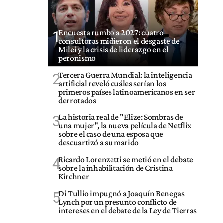
Encuesta rumbo a 2027: cuatro
1
consultoras midieron el desgaste de
Milei y la crisis de liderazgo en el
peronismo
Tercera Guerra Mundial: la inteligencia
2
artificial reveló cuáles serían los
primeros países latinoamericanos en ser
derrotados
La historia real de "Elize: Sombras de
3
una mujer", la nueva película de Netflix
sobre el caso de una esposa que
descuartizó a su marido
Ricardo Lorenzetti se metió en el debate
4
sobre la inhabilitación de Cristina
Kirchner
Di Tullio impugnó a Joaquín Benegas
5
Lynch por un presunto conflicto de
intereses en el debate de la Ley de Tierras