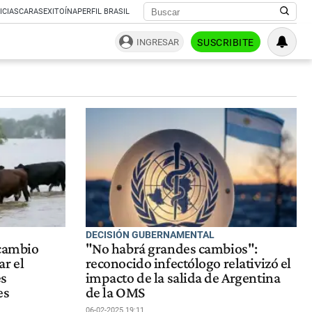
ICIAS
CARAS
EXITOÍNA
PERFIL BRASIL
INGRESAR
SUSCRIBITE
DECISIÓN GUBERNAMENTAL
 cambio
"No habrá grandes cambios":
r el
reconocido infectólogo relativizó el
s
impacto de la salida de Argentina
es
de la OMS
06-02-2025 19:11