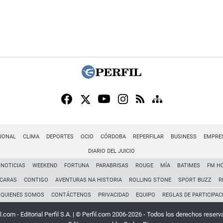
IONAL
CLIMA
DEPORTES
OCIO
CÓRDOBA
REPERFILAR
BUSINESS
EMPRE
DIARIO DEL JUICIO
NOTICIAS
WEEKEND
FORTUNA
PARABRISAS
ROUGE
MÍA
BATIMES
FM H
CARAS
CONTIGO
AVENTURAS NA HISTORIA
ROLLING STONE
SPORT BUZZ
R
QUIENES SOMOS
CONTÁCTENOS
PRIVACIDAD
EQUIPO
REGLAS DE PARTICIPAC
l.com - Editorial Perfil S.A.
| © Perfil.com 2006-2026 - Todos los derechos reserv