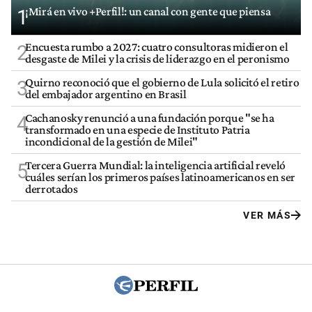
¡Mirá en vivo +Perfil!: un canal con gente que piensa
1
Encuesta rumbo a 2027: cuatro consultoras midieron el
2
desgaste de Milei y la crisis de liderazgo en el peronismo
Quirno reconoció que el gobierno de Lula solicitó el retiro
3
del embajador argentino en Brasil
Cachanosky renunció a una fundación porque "se ha
4
transformado en una especie de Instituto Patria
incondicional de la gestión de Milei"
Tercera Guerra Mundial: la inteligencia artificial reveló
5
cuáles serían los primeros países latinoamericanos en ser
derrotados
VER MÁS