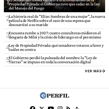
1
Propiedad Privada: el Gobierno tuvo que ceder en la Ley
del Manejo del Fuego
La historia real de "Elize: Sombras de una mujer", la nueva
2
película de Netflix sobre el caso de una esposa que
descuartizó a su marido
Encuesta rumbo a 2027: cuatro consultoras midieron el
3
desgaste de Milei y la crisis de liderazgo en el peronismo
Ley de Propiedad Privada: qué senadores votaron a favor y
4
cuáles en contra
El Gobierno perdió la pulseada del nombre: la "Ley de
5
Tierras" se impuso en toda la conversación digital
VER MÁS