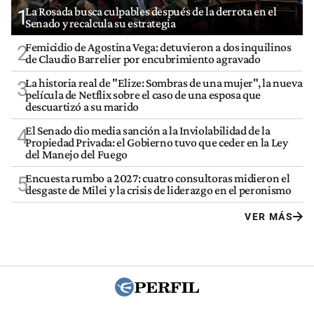
La Rosada busca culpables después de la derrota en el
1
Senado y recalcula su estrategia
Femicidio de Agostina Vega: detuvieron a dos inquilinos
2
de Claudio Barrelier por encubrimiento agravado
La historia real de "Elize: Sombras de una mujer", la nueva
3
película de Netflix sobre el caso de una esposa que
descuartizó a su marido
El Senado dio media sanción a la Inviolabilidad de la
4
Propiedad Privada: el Gobierno tuvo que ceder en la Ley
del Manejo del Fuego
Encuesta rumbo a 2027: cuatro consultoras midieron el
5
desgaste de Milei y la crisis de liderazgo en el peronismo
VER MÁS