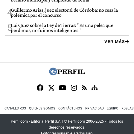
Guillermo Arias, juez electoral de Córdoba: no cesa la
4
polémica por el concurso
Luis Juez sobre la Ley de Tierras: "Es una pelea que
5
perdimos, no fuimos inteligentes"
VER MÁS
CANALES RSS
QUIENES SOMOS
CONTÁCTENOS
PRIVACIDAD
EQUIPO
REGLAS
Perfil.com - Editorial Perfil S.A.
| © Perfil.com 2006-2026 - Todos los
derechos reservados.
Editor responsable: Carlos Piro.