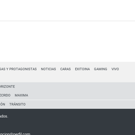
SAS Y PROTAGONISTAS
NOTICIAS
CARAS
EXITOINA
GAMING
VIVO
ORIZONTE
ECREIO
MAXIMA
IÓN
TRÁNSITO
ados.
encion@perfil.com