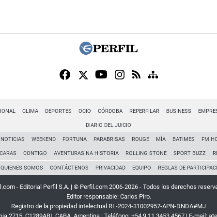
IONAL
CLIMA
DEPORTES
OCIO
CÓRDOBA
REPERFILAR
BUSINESS
EMPRE
DIARIO DEL JUICIO
NOTICIAS
WEEKEND
FORTUNA
PARABRISAS
ROUGE
MÍA
BATIMES
FM H
CARAS
CONTIGO
AVENTURAS NA HISTORIA
ROLLING STONE
SPORT BUZZ
R
QUIENES SOMOS
CONTÁCTENOS
PRIVACIDAD
EQUIPO
REGLAS DE PARTICIPAC
l.com - Editorial Perfil S.A.
| © Perfil.com 2006-2026 - Todos los derechos reserv
Editor responsable: Carlos Piro.
Registro de la propiedad intelectual RL-2024-31002957-APN-DNDA#MJ
rnia 2715
,
C1289ABI
,
CABA, Argentina
| Teléfono:
+54 9 11 3453 4567
| E-mail:
at