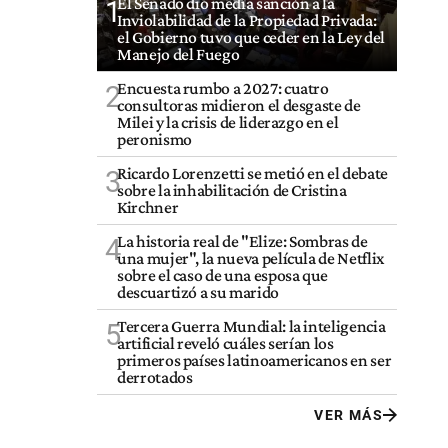
El Senado dio media sanción a la
1
Inviolabilidad de la Propiedad Privada:
el Gobierno tuvo que ceder en la Ley del
Manejo del Fuego
Encuesta rumbo a 2027: cuatro
2
consultoras midieron el desgaste de
Milei y la crisis de liderazgo en el
peronismo
Ricardo Lorenzetti se metió en el debate
3
sobre la inhabilitación de Cristina
Kirchner
La historia real de "Elize: Sombras de
4
una mujer", la nueva película de Netflix
sobre el caso de una esposa que
descuartizó a su marido
Tercera Guerra Mundial: la inteligencia
5
artificial reveló cuáles serían los
primeros países latinoamericanos en ser
derrotados
VER MÁS