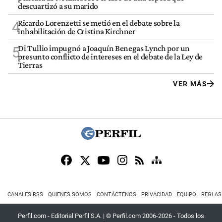
descuartizó a su marido
Ricardo Lorenzetti se metió en el debate sobre la
4
inhabilitación de Cristina Kirchner
Di Tullio impugnó a Joaquín Benegas Lynch por un
5
presunto conflicto de intereses en el debate de la Ley de
Tierras
VER MÁS
CANALES RSS
QUIENES SOMOS
CONTÁCTENOS
PRIVACIDAD
EQUIPO
REGLAS
Perfil.com - Editorial Perfil S.A.
| © Perfil.com 2006-2026 - Todos los