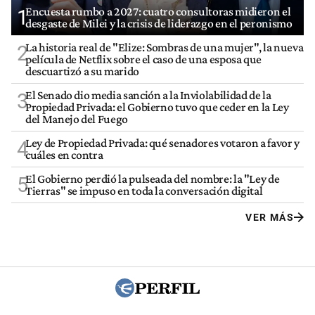
Encuesta rumbo a 2027: cuatro consultoras midieron el
1
desgaste de Milei y la crisis de liderazgo en el peronismo
La historia real de "Elize: Sombras de una mujer", la nueva
2
película de Netflix sobre el caso de una esposa que
descuartizó a su marido
El Senado dio media sanción a la Inviolabilidad de la
3
Propiedad Privada: el Gobierno tuvo que ceder en la Ley
del Manejo del Fuego
Ley de Propiedad Privada: qué senadores votaron a favor y
4
cuáles en contra
El Gobierno perdió la pulseada del nombre: la "Ley de
5
Tierras" se impuso en toda la conversación digital
VER MÁS