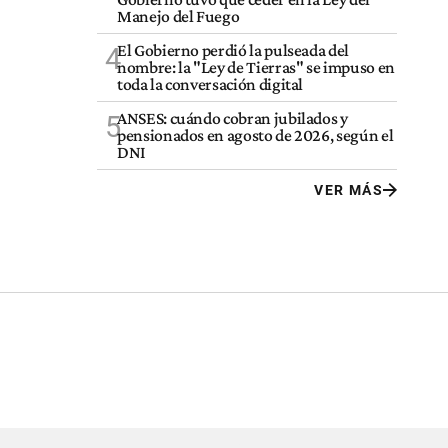
Manejo del Fuego
El Gobierno perdió la pulseada del
4
nombre: la "Ley de Tierras" se impuso en
toda la conversación digital
ANSES: cuándo cobran jubilados y
5
pensionados en agosto de 2026, según el
DNI
VER MÁS