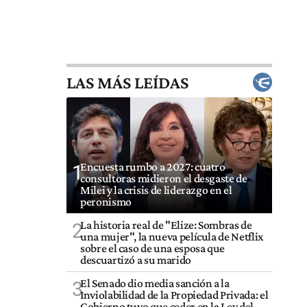
LAS MÁS LEÍDAS
Encuesta rumbo a 2027: cuatro
1
consultoras midieron el desgaste de
Milei y la crisis de liderazgo en el
peronismo
La historia real de "Elize: Sombras de
2
una mujer", la nueva película de Netflix
sobre el caso de una esposa que
descuartizó a su marido
El Senado dio media sanción a la
3
Inviolabilidad de la Propiedad Privada: el
Gobierno tuvo que ceder en la Ley del