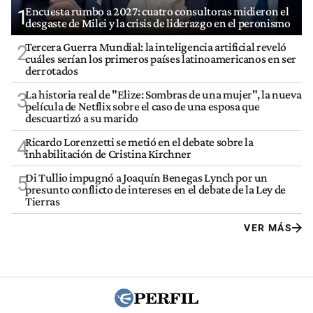
Encuesta rumbo a 2027: cuatro consultoras midieron el
1
desgaste de Milei y la crisis de liderazgo en el peronismo
Tercera Guerra Mundial: la inteligencia artificial reveló
2
cuáles serían los primeros países latinoamericanos en ser
derrotados
La historia real de "Elize: Sombras de una mujer", la nueva
3
película de Netflix sobre el caso de una esposa que
descuartizó a su marido
Ricardo Lorenzetti se metió en el debate sobre la
4
inhabilitación de Cristina Kirchner
Di Tullio impugnó a Joaquín Benegas Lynch por un
5
presunto conflicto de intereses en el debate de la Ley de
Tierras
VER MÁS