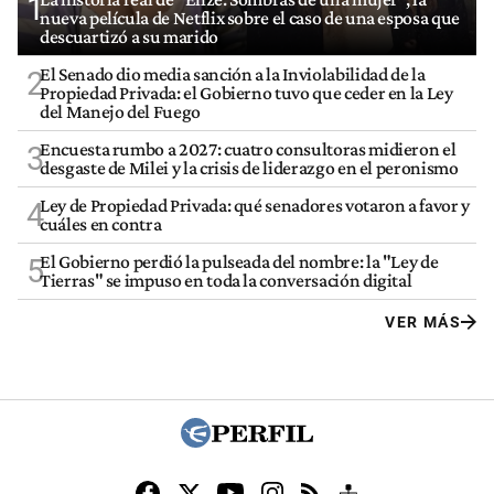
1
nueva película de Netflix sobre el caso de una esposa que
descuartizó a su marido
El Senado dio media sanción a la Inviolabilidad de la
2
Propiedad Privada: el Gobierno tuvo que ceder en la Ley
del Manejo del Fuego
Encuesta rumbo a 2027: cuatro consultoras midieron el
3
desgaste de Milei y la crisis de liderazgo en el peronismo
Ley de Propiedad Privada: qué senadores votaron a favor y
4
cuáles en contra
El Gobierno perdió la pulseada del nombre: la "Ley de
5
Tierras" se impuso en toda la conversación digital
VER MÁS