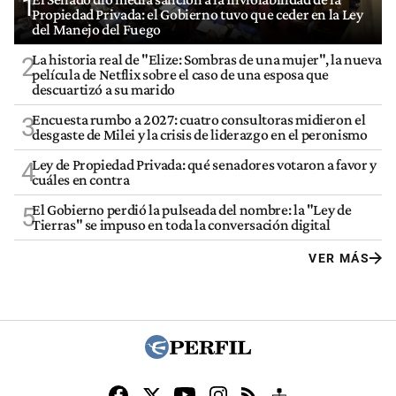
1
Propiedad Privada: el Gobierno tuvo que ceder en la Ley
del Manejo del Fuego
La historia real de "Elize: Sombras de una mujer", la nueva
2
película de Netflix sobre el caso de una esposa que
descuartizó a su marido
Encuesta rumbo a 2027: cuatro consultoras midieron el
3
desgaste de Milei y la crisis de liderazgo en el peronismo
Ley de Propiedad Privada: qué senadores votaron a favor y
4
cuáles en contra
El Gobierno perdió la pulseada del nombre: la "Ley de
5
Tierras" se impuso en toda la conversación digital
VER MÁS