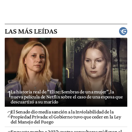
LAS MÁS LEÍDAS
La historia real de "Elize: Sombras de una mujer", la
1
nueva película de Netflix sobre el caso de una esposa que
descuartizó a su marido
El Senado dio media sanción a la Inviolabilidad de la
2
Propiedad Privada: el Gobierno tuvo que ceder en la Ley
del Manejo del Fuego
Encuesta rumbo a 2027: cuatro consultoras midieron el