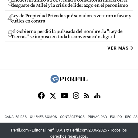
3
desgaste de Milei y la crisis de liderazgo en el peronismo
Ley de Propiedad Privada: qué senadores votaron a favor y
4
cuáles en contra
El Gobierno perdió la pulseada del nombre: la "Ley de
5
Tierras" se impuso en toda la conversación digital
VER MÁS
CANALES RSS
QUIENES SOMOS
CONTÁCTENOS
PRIVACIDAD
EQUIPO
REGLAS
Perfil.com - Editorial Perfil S.A.
| © Perfil.com 2006-2026 - Todos los
derechos reservados.