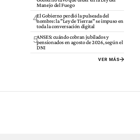
Manejo del Fuego
El Gobierno perdió la pulseada del
4
nombre: la "Ley de Tierras" se impuso en
toda la conversación digital
ANSES: cuándo cobran jubilados y
5
pensionados en agosto de 2026, según el
DNI
VER MÁS