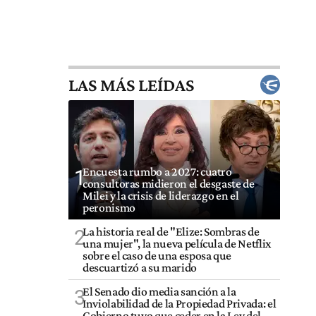
LAS MÁS LEÍDAS
Encuesta rumbo a 2027: cuatro
1
consultoras midieron el desgaste de
Milei y la crisis de liderazgo en el
peronismo
La historia real de "Elize: Sombras de
2
una mujer", la nueva película de Netflix
sobre el caso de una esposa que
descuartizó a su marido
El Senado dio media sanción a la
3
Inviolabilidad de la Propiedad Privada: el
Gobierno tuvo que ceder en la Ley del