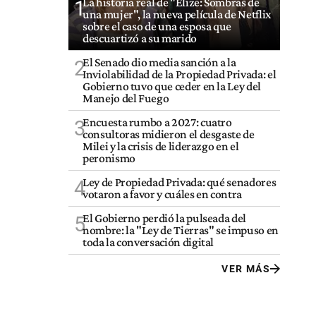
La historia real de "Elize: Sombras de
1
una mujer", la nueva película de Netflix
sobre el caso de una esposa que
descuartizó a su marido
El Senado dio media sanción a la
2
Inviolabilidad de la Propiedad Privada: el
Gobierno tuvo que ceder en la Ley del
Manejo del Fuego
Encuesta rumbo a 2027: cuatro
3
consultoras midieron el desgaste de
Milei y la crisis de liderazgo en el
peronismo
Ley de Propiedad Privada: qué senadores
4
votaron a favor y cuáles en contra
El Gobierno perdió la pulseada del
5
nombre: la "Ley de Tierras" se impuso en
toda la conversación digital
VER MÁS